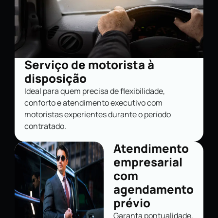
Serviço de motorista à
disposição
Ideal para quem precisa de flexibilidade,
conforto e atendimento executivo com
motoristas experientes durante o período
contratado.
Atendimento
empresarial
com
agendamento
prévio
Garanta pontualidade,