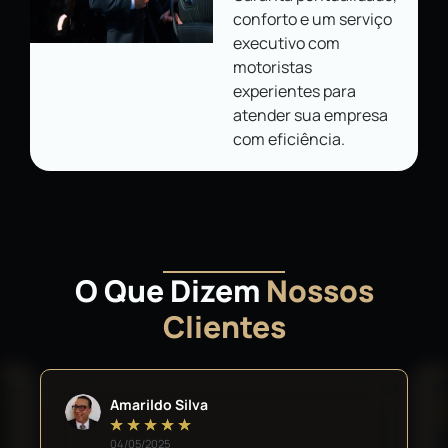
conforto e um serviço
executivo com
motoristas
experientes para
atender sua empresa
com eficiência.
O Que Dizem
Nossos
Clientes
Amarildo Silva
★
★
★
★
★
04/05/2025